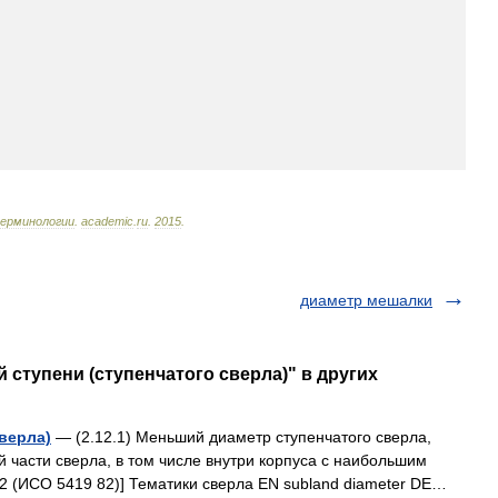
ерминологии
.
academic
.
ru
.
2015
.
диаметр мешалки
 ступени (ступенчатого сверла)" в других
верла)
— (2.12.1) Меньший диаметр ступенчатого сверла,
 части сверла, в том числе внутри корпуса с наибольшим
2 (ИСО 5419 82)] Тематики сверла EN subland diameter DE…