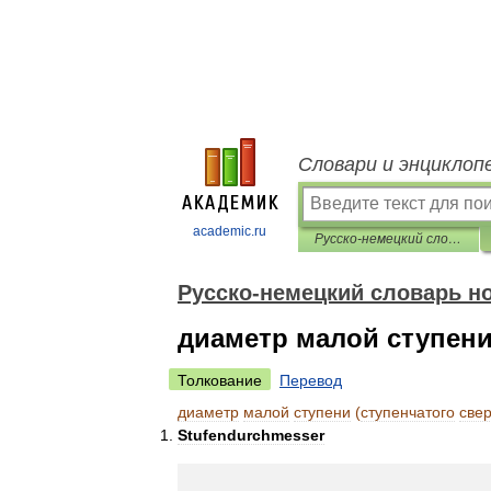
Словари и энциклоп
academic.ru
Русско-немецкий словарь нормативно-технической терминологии
Русско-немецкий словарь н
диаметр малой ступени
Толкование
Перевод
диаметр
малой
ступени
(
ступенчатого
све
Stufendurchmesser