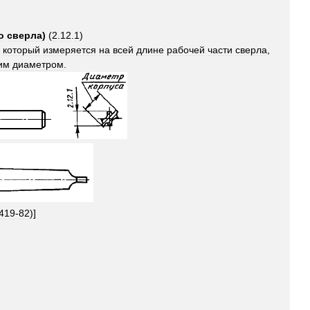
о
сверла
)
(
2
.
12
.
1
)
,
который
измеряется
на
всей
длине
рабочей
части
сверла
,
им
диаметром
.
419
-
82
)]