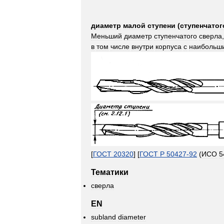
диаметр
малой
ступени
(
ступенчатог
Меньший
диаметр
ступенчатого
сверла
в
том
числе
внутри
корпуса
с
наибольш
[
ГОСТ
20320
] [
ГОСТ
Р
50427
-
92
(
ИСО
5
Тематики
сверла
EN
subland
diameter