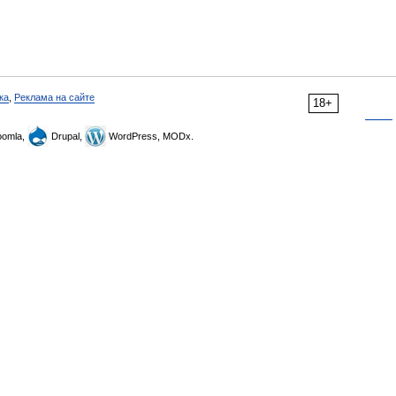
ка
,
Реклама на сайте
18+
omla,
Drupal,
WordPress, MODx.