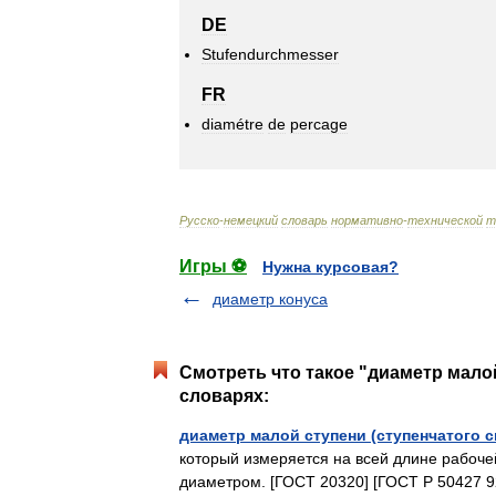
DE
Stufendurchmesser
FR
diamétre
de
percage
Русско
-
немецкий
словарь
нормативно
-
технической
т
Игры ⚽
Нужна курсовая?
диаметр конуса
Смотреть что такое "диаметр малой
словарях:
диаметр малой ступени (ступенчатого с
который измеряется на всей длине рабочей
диаметром. [ГОСТ 20320] [ГОСТ Р 50427 9