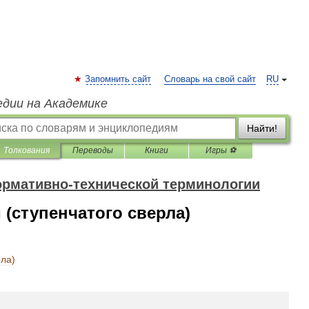
Запомнить сайт
Словарь на свой сайт
RU
едии на Академике
Найти!
Толкования
Переводы
Книги
Игры ⚽
ормативно-технической терминологии
 (ступенчатого сверла)
рла
)